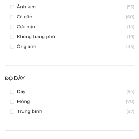
Ánh kim
(55)
Có gân
(60)
Cực mịn
(14)
Không tráng phủ
(19)
Óng ánh
(33)
ĐỘ DÀY
Dày
(54)
Mỏng
(70)
Trung bình
(57)