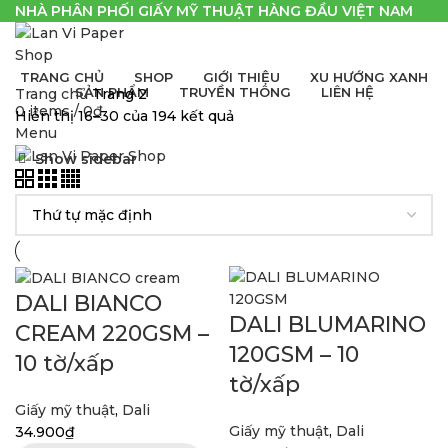
NHÀ PHÂN PHỐI GIẤY MỸ THUẬT HÀNG ĐẦU VIỆT NAM
TRANG CHỦ
SHOP
GIỚI THIỆU
XU HƯỚNG XANH
SẢN PHẨM
TRUYỀN THÔNG
LIÊN HỆ
Trang chủ
Trang 2
0
items
/
0
₫
Hiển thị 16–30 của 194 kết quả
Menu
Show sidebar
DALI BIANCO
DALI BLUMARINO
CREAM 220GSM –
120GSM – 10
10 tờ/xấp
tờ/xấp
Giấy mỹ thuật
,
Dali
Giấy mỹ thuật
,
Dali
34.900
₫