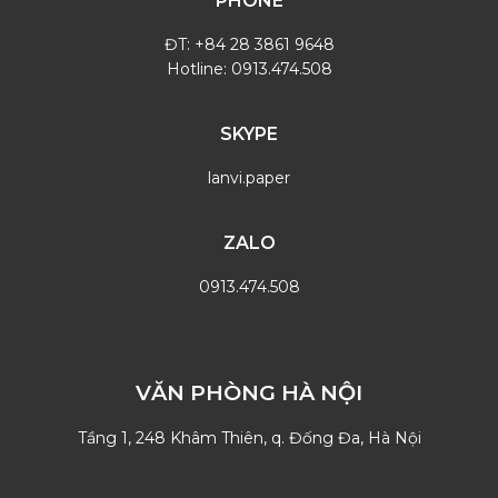
PHONE
ĐT: +84 28 3861 9648
Hotline: 0913.474.508
SKYPE
lanvi.paper
ZALO
0913.474.508
VĂN PHÒNG HÀ NỘI
Tầng 1, 248 Khâm Thiên, q. Đống Đa, Hà Nội