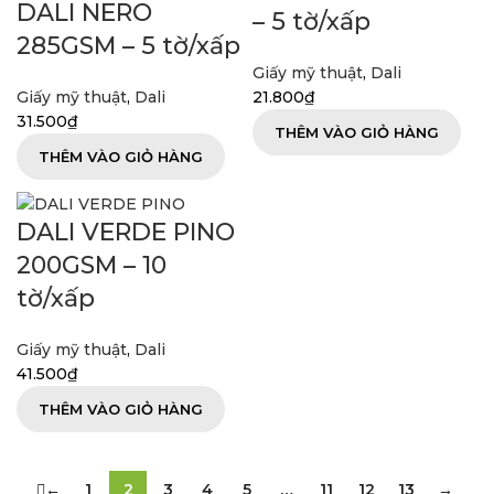
DALI NERO
– 5 tờ/xấp
285GSM – 5 tờ/xấp
Giấy mỹ thuật
,
Dali
Giấy mỹ thuật
,
Dali
21.800
₫
31.500
₫
THÊM VÀO GIỎ HÀNG
THÊM VÀO GIỎ HÀNG
DALI VERDE PINO
200GSM – 10
tờ/xấp
Giấy mỹ thuật
,
Dali
41.500
₫
THÊM VÀO GIỎ HÀNG
←
1
2
3
4
5
…
11
12
13
→